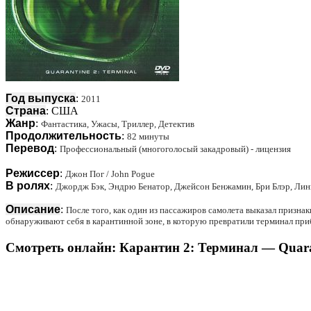
Год выпуска
:
2011
Страна
: США
Жанр
:
Фантастика, Ужасы, Триллер, Детектив
Продолжительность
:
82 минуты
Перевод
:
Профессиональный (многоголосый закадровый) - лицензия
Режиссер
:
Джон Пог / John Pogue
В ролях
:
Джордж Бэк, Эндрю Бенатор, Джейсон Бенжамин, Бри Блэр, Лин
Описание
:
После того, как один из пассажиров самолета выказал приз
обнаруживают себя в карантинной зоне, в которую превратили терминал прибы
Смотреть онлайн: Карантин 2: Терминал — Quarant