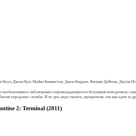
н Коул, Джош Кук, Майкл Ковингтон, Джон Каррен, Филлип ДеВона, Джули Пе
наки необъяснимого заболевания сопровождающегося безумным поведением, са
тия городские службы. И не зря, надо сказать, превратили, так как один за д
ine 2: Terminal (2011)