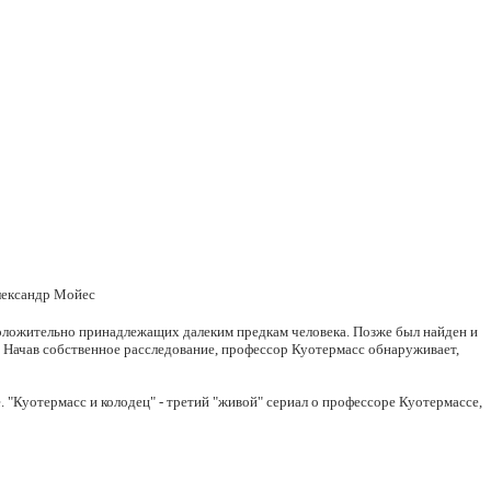
лександр Мойес
оложительно принадлежащих далеким предкам человека. Позже был найден и
 Начав собственное расследование, профессор Куотермасс обнаруживает,
"Куотермасс и колодец" - третий "живой" сериал о профессоре Куотермассе,