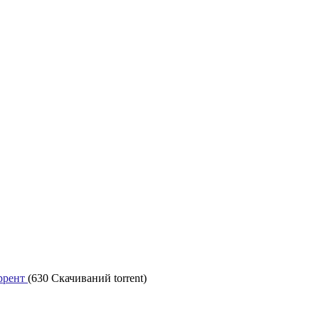
оррент
(630 Скачиваний torrent)