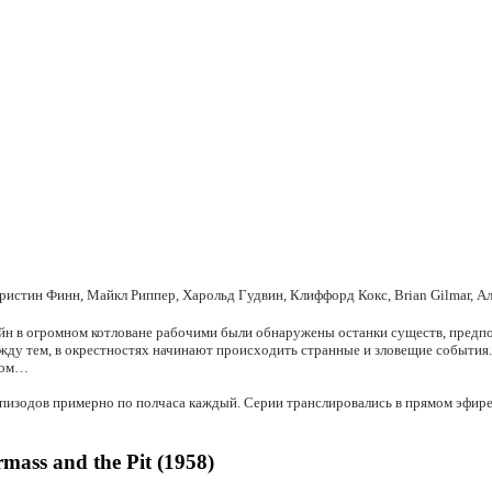
истин Финн, Майкл Риппер, Харольд Гудвин, Клиффорд Кокс, Brian Gilmar, А
эйн в огромном котловане рабочими были обнаружены останки существ, предп
жду тем, в окрестностях начинают происходить странные и зловещие события.
шлом…
изодов примерно по полчаса каждый. Серии транслировались в прямом эфире. 
ass and the Pit (1958)