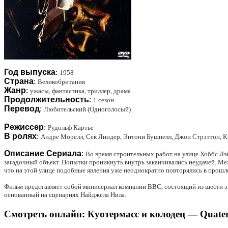
Год выпуска
:
1958
Страна
:
Великобритания
Жанр
:
ужасы, фантастика, триллер, драма
Продолжительность
:
1 сезон
Перевод
:
Любительский (Одноголосый)
Режиссер
:
Рудольф Картье
В ролях
:
Андре Морелл, Сек Линдер, Энтони Бушнелл, Джон Стрэттон, Кр
Описание Сериала
:
Во время строительных работ на улице Хоббс Л
загадочный объект. Попытки проникнуть внутрь заканчивались неудачей. Ме
что на этой улице подобные явления уже неоднократно повторялись в про
Фильм представляет собой минисериал компании BBC, состоящий из шести эп
основанный на сценариях Найджела Нила.
Смотреть онлайн: Куотермасс и колодец — Quaterm