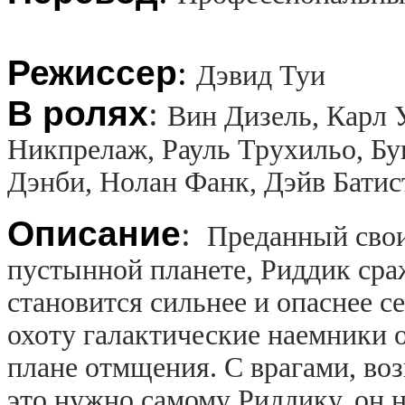
Режиссер
:
Дэвид Туи
В ролях
:
Вин Дизель, Карл 
Никпрелаж, Рауль Трухильо, Бу
Дэнби, Нолан Фанк, Дэйв Батис
Описание
:
Преданный свои
пустынной планете, Риддик сра
становится сильнее и опаснее с
охоту галактические наемники
плане отмщения. С врагами, воз
это нужно самому Риддику, он н