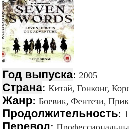
Год выпуска
:
2005
Страна
:
Китай, Гонконг, Кор
Жанр
:
Боевик, Фентези, При
Продолжительность
:
1
Перевод
:
Профессиональны