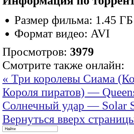
Информация по торрен
Размер фильма:
1.45 ГБ
Формат видео:
AVI
Просмотров:
3979
Смотрите также онлайн:
« Три королевы Сиама (К
Короля пиратов) — Queens
Солнечный удар — Solar St
Вернуться вверх страниц