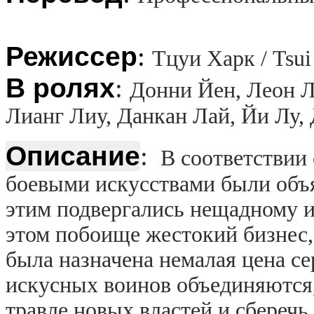
Режиссер
:
Тцуи Харк / Tsui
В ролях
:
Донни Йен, Леон Л
Лианг Лиу, Данкан Лай, Йи Лу
Описание
:
В соответствии 
боевыми искусствами были объяв
этим подвергались нещадному 
этом побоище жестокий бизнес, 
была назначена немалая цена се
искусных воинов объединяются
травле новых властей и сберечь