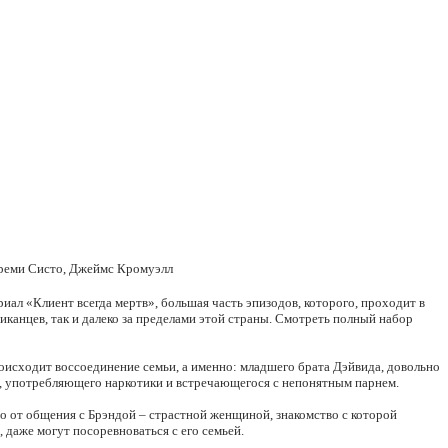
ереми Систо, Джеймс Кромуэлл
ал «Клиент всегда мертв», большая часть эпизодов, которого, проходит в
канцев, так и далеко за пределами этой страны. Смотреть полный набор
происходит воссоединение семьи, а именно: младшего брата Дэйвида, довольно
, употребляющего наркотики и встречающегося с непонятным парнем.
то от общения с Брэндой – страстной женщиной, знакомство с которой
, даже могут посоревноваться с его семьей.