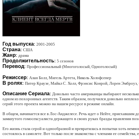
Год выпуска
:
2001-2005
Страна
:
США
Жанр
:
драма
Продолжительность
:
5 сезонов
Перевод
:
Профессиональный (Многоголосый, Одноголосый)
Режиссер
:
Алан Болл, Мигель Артета, Николь Холофсенер
В ролях
:
Питер Краузе, Майкл С. Холл, Фрэнсис Конрой, Лорен Эмброуз
Описание Сериала
:
Довольно часто американцы выбирают несколько 
одном из похоронных агентств. Таким образом, получился довольно неплохой
серий этого проекта можно на нашем ресурсе в режиме онлайн.
В общем, начинается все в Лос-Анджелесе. Речь идет о Нейте, приехавшим до
замкнутого гомосексуалиста держащего в своих руках бразды правления по
Его жизнь стала серой и однообразной и превратилась в попытки хоть немно
состоялось в самолете. Вот только после знакомства с членами ее семейства,