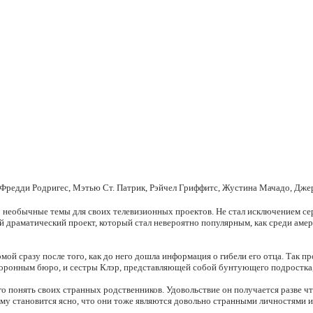
, Фредди Родригес, Мэтью Ст. Патрик, Рэйчел Гриффитс, Жустина Мачадо, Дж
необычные темы для своих телевизионных проектов. Не стал исключением сери
 драматический проект, который стал невероятно популярным, как среди амери
мой сразу после того, как до него дошла информация о гибели его отца. Так 
хоронным бюро, и сестры Клэр, представляющей собой бунтующего подростка
го понять своих странных родственников. Удовольствие он получается разве ч
 ему становится ясно, что они тоже являются довольно странными личностями и