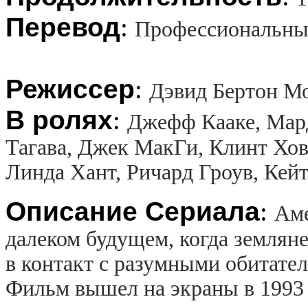
Перевод
:
Профессиональны
Режиссер
:
Дэвид Бертон М
В ролях
:
Джефф Кааке, Мар
Тагава, Джек МакГи, Клинт Хов
Линда Хант, Ричард Гроув, Кейт
Описание Сериала
:
Аме
далеком будущем, когда землян
в контакт с разумными обитате
Фильм вышел на экраны в 1993 г