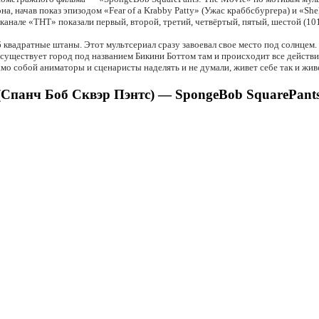
а, начав показ эпизодом «Fear of a Krabby Patty» (Ужас краббсбургера) и «She
а канале «ТНТ» показали первый, второй, третий, четвёртый, пятый, шестой (1
 квадратные штаны. Этот мультсериал сразу завоевал свое место под солнцем. 
а существует город под названием Бикини Боттом там и происходит все действи
мо собой аниматоры и сценаристы наделять и не думали, живет себе так и живе
панч Боб Сквэр Пэнтс) — SpongeBob SquarePants (