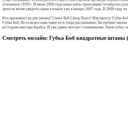
телеканале «ТНТ». В июне 2008 года канал начал трансляцию четвёртого сезон
зрители могли увидеть серии в показе уже в январе 2007 года. В 2009 году н
Кто проживает на дне океана? Спанч Боб Сквэр Пэнтс! Или просто Губка Боб
Губка Боб. Но если все-таки такие есть тогда рассказываю. На глубине океан
ресторане мистера Крабса. И уже давно мечтает о повышении. Умом губку са
Смотреть онлайн: Губка Боб квадратные штаны (С