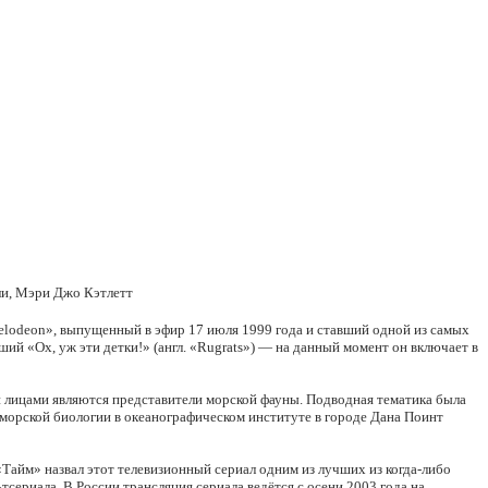
ли, Мэри Джо Кэтлетт
elodeon», выпущенный в эфир 17 июля 1999 года и ставший одной из самых
й «Ох, уж эти детки!» (англ. «Rugrats») — на данный момент он включает в
 лицами являются представители морской фауны. Подводная тематика была
 морской биологии в океанографическом институте в городе Дана Поинт
«Тайм» назвал этот телевизионный сериал одним из лучших из когда-либо
ериала. В России трансляция сериала ведётся с осени 2003 года на