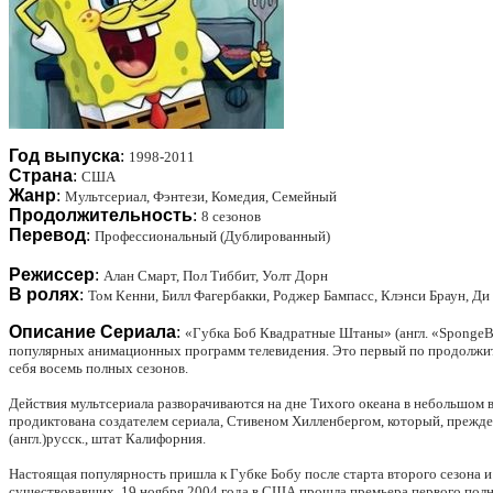
Год выпуска
:
1998-2011
Страна
:
США
Жанр
:
Мультсериал, Фэнтези, Комедия, Семейный
Продолжительность
:
8 сезонов
Перевод
:
Профессиональный (Дублированный)
Режиссер
:
Алан Смарт, Пол Тиббит, Уолт Дорн
В ролях
:
Том Кенни, Билл Фагербакки, Роджер Бампасс, Клэнси Браун, Д
Описание Сериала
:
«Губка Боб Квадратные Штаны» (англ. «SpongeBo
популярных анимационных программ телевидения. Это первый по продолжител
себя восемь полных сезонов.
Действия мультсериала разворачиваются на дне Тихого океана в небольшом
продиктована создателем сериала, Стивеном Хилленбергом, который, прежде
(англ.)русск., штат Калифорния.
Настоящая популярность пришла к Губке Бобу после старта второго сезона и 
существовавших. 19 ноября 2004 года в США прошла премьера первого полно