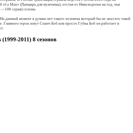
ll of a Man» (Панцирь для мужчины), отстав от Никелодеона на год, чьи
01—108 серия) сезоны.
На данный момент я думаю нет такого человека который бы не знал кто такой
е. Главного героя зовут Спанч Боб или просто Губка Боб он работает в
т.
1999-2011) 8 сезонов