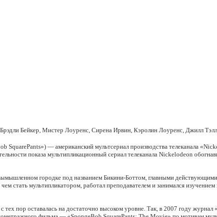
и Брэдли Бейкер, Мистер Лоуренс, Сирена Ирвин, Кэролин Лоуренс, Джилл Тэл
b SquarePants») — американский мультсериал производства телеканала «Nick
ьности показа мультипликационный сериал телеканала Nickelodeon обогнавши
 вымышленном городке под названием Бикини-Боттом, главными действующими
 чем стать мультипликатором, работал преподавателем и занимался изучением
с тех пор оставалась на достаточно высоком уровне. Так, в 2007 году журнал 
метражного фильма — «SpongeBob SquarePants: The Movie» по мотивам мультс