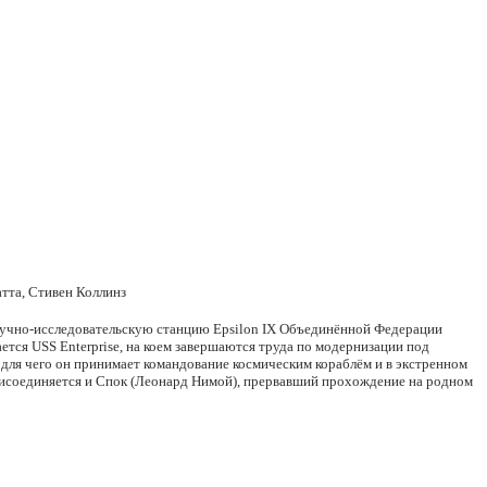
тта, Стивен Коллинз
аучно-исследовательскую станцию Epsilon IX Объединённой Федерации
ется USS Enterprise, на коем завершаются труда по модернизации под
 для чего он принимает командование космическим кораблём и в экстренном
исоединяется и Спок (Леонард Нимой), прервавший прохождение на родном