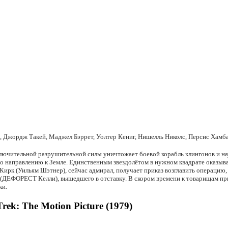
 Джордж Такей, Маджел Бэррет, Уолтер Кениг, Нишелль Николс, Персис Хамба
лючительной разрушительной силы уничтожает боевой корабль клингонов и н
по направлению к Земле. Единственным звездолётом в нужном квадрате оказыва
Кирк (Уильям Шэтнер), сейчас адмирал, получает приказ возглавить операцию,
ДЕФОРЕСТ Келли), вышедшего в отставку. В скором времени к товарищам пр
ки.
ek: The Motion Picture (1979)