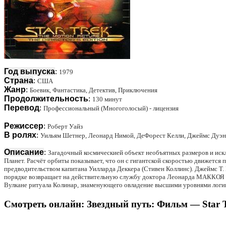
Год выпуска
:
1979
Страна
:
США
Жанр
:
Боевик, Фантастика, Детектив, Приключения
Продолжительность
:
130 минут
Перевод
:
Профессиональный (Многоголосый) - лицензия
Режиссер
:
Роберт Уайз
В ролях
:
Уильям Шетнер, Леонард Нимой, ДеФорест Келли, Джеймс Дуэн,
Описание
:
Загадочный космическией объект необъятных размеров и иск
Планет. Расчёт орбиты показывает, что он с гигантской скоростью движется 
предводительством капитана Уилларда Деккера (Стивен Коллинс). Джеймс Т. 
порядке возвращает на действительную службу доктора Леонарда МАККОЯ (
Вулкане ритуала Колинар, знаменующего овладение высшими уровнями логи
Смотреть онлайн: Звездный путь: Фильм — Star Tr