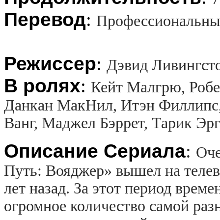
Перевод
:
Профессиональны
Режиссер
:
Дэвид Ливингсто
В ролях
:
Кейт Малгрю, Робе
Данкан МакНил, Итэн Филлипс, 
Ванг, Маджел Бэррет, Тарик Эр
Описание Сериала
:
Оче
Путь: Вояджер» вышел на теле
лет назад. За этот период врем
огромное количество самой разн