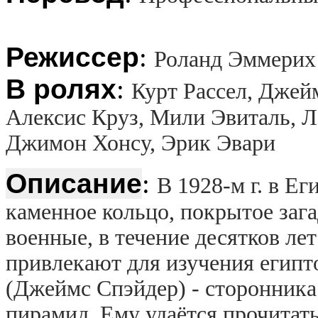
Режиссер
:
Роланд Эммерих
В ролях
:
Курт Рассел, Джей
Алексис Круз, Мили Эвиталь, Л
Джимон Хонсу, Эрик Эвари
Описание
:
В 1928-м г. в Е
каменное кольцо, покрытое за
военные, в течение десятков ле
привлекают для изучения египт
(Джеймс Спэйдер) - сторонника
пирамид. Ему удаётся прочитат