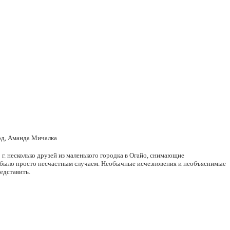
рд, Аманда Мичалка
 г. несколько друзей из маленького городка в Огайо, снимающие
е было просто несчастным случаем. Необычные исчезновения и необъяснимые
едставить.