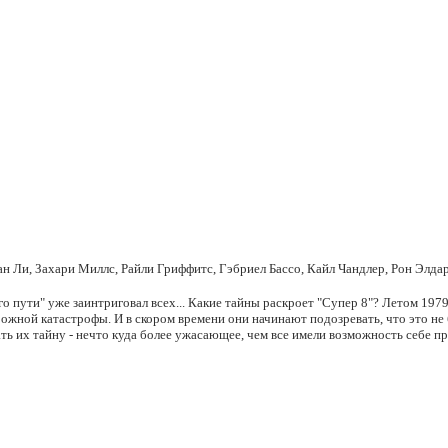
 Ли, Захари Миллс, Райли Гриффитс, Гэбриел Бассо, Кайл Чандлер, Рон Элда
о пути" уже заинтриговал всех... Какие тайны раскроет "Супер 8"? Летом 1979
рожной катастрофы. И в скором времени они начинают подозревать, что это н
ь их тайну - нечто куда более ужасающее, чем все имели возможность себе пр