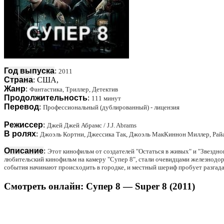
Год выпуска
:
2011
Страна
: США,
Жанр
:
Фантастика, Триллер, Детектив
Продолжительность
:
111 минут
Перевод
:
Профессиональный (дублированный) - лицензия
Режиссер
:
Джей Джей Абрамс / J.J. Abrams
В ролях
:
Джоэль Кортни, Джессика Так, Джоэль МакКиннон Миллер, Райан
Описание
:
Этот кинофильм от создателей "Остаться в живых" и "Звездног
любительский кинофильм на камеру "Супер 8", стали очевидцами железнодо
события начинают происходить в городке, и местный шериф пробует разгадат
Смотреть онлайн: Супер 8 — Super 8 (2011)