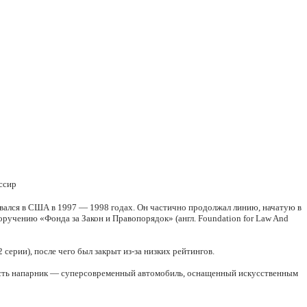
ссир
ывался в США в 1997 — 1998 годах. Он частично продолжал линию, начатую в
ручению «Фонда за Закон и Правопорядок» (англ. Foundation for Law And
серии), после чего был закрыт из-за низких рейтингов.
о есть напарник — суперсовременный автомобиль, оснащенный искусственным