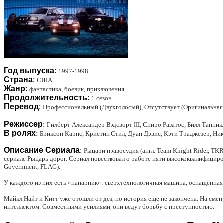
Год выпуска
:
1997-1998
Страна
:
США
Жанр
:
фантастика, боевик, приключения
Продолжительность
:
1 сезон
Перевод
:
Профессиональный (Двухголосый), Отсутствует (Оригинальная
Режиссер
:
Гилберт Александер Вэдсворт III, Спиро Разатос, Билл Танни
В ролях
:
Бриксон Карнс, Кристин Стил, Дуан Дэвис, Кэти Траджезер, Ни
Описание Сериала
:
Рыцари правосудия (англ. Team Knight Rider, T
сериале Рыцарь дорог. Сериал повествовал о работе пяти высококвалифицир
Government, FLAG).
У каждого из них есть «напарник»: сверхтехнологичная машина, оснащённая и
Майкл Найт и Китт уже отошли от дел, но история еще не закончена. На см
интеллектом. Совместными усилиями, они ведут борьбу с преступностью.