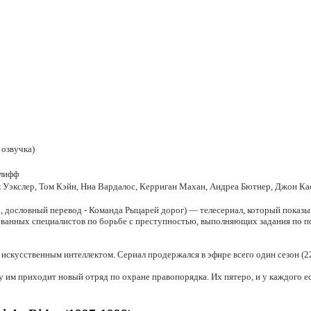
 озвучка)
клифф
к Уэкслер, Том Кэйн, Ниа Вардалос, Керриган Махан, Андреа Бютнер, Джон Ка
KR, дословный перевод - Команда Рыцарей дорог) — телесериал, который показ
ованных специалистов по борьбе с преступностью, выполняющих задания по по
скусственным интеллектом. Сериал продержался в эфире всего один сезон (22 
ену им приходит новый отряд по охране правопорядка. Их пятеро, и у каждог