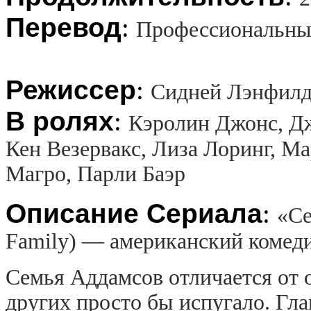
Перевод
:
Профессиональны
Режиссер
:
Сидней Лэнфилд
В ролях
:
Кэролин Джонс, Дж
Кен Везервакс, Лиза Лоринг, М
Магро, Парли Баэр
Описание Сериала
:
«Се
Family) — американский комеди
Семья Аддамсов отличается от 
других просто бы испугало. Гл