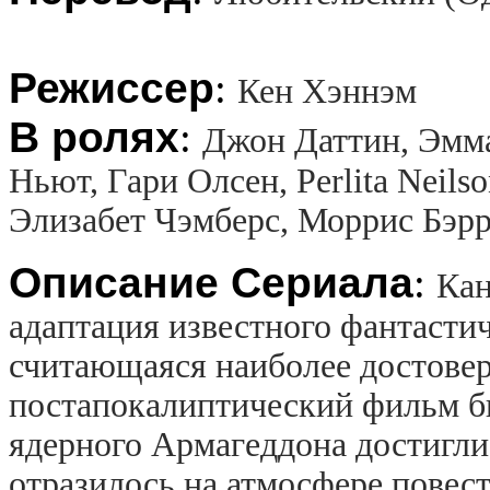
Режиссер
:
Кен Хэннэм
В ролях
:
Джон Даттин, Эмм
Ньют, Гари Олсен, Perlita Neil
Элизабет Чэмберс, Моррис Бэр
Описание Сериала
:
Кан
адаптация известного фантасти
считающаяся наиболее достовер
постапокалиптический фильм был
ядерного Армагеддона достигли 
отразилось на атмосфере повест