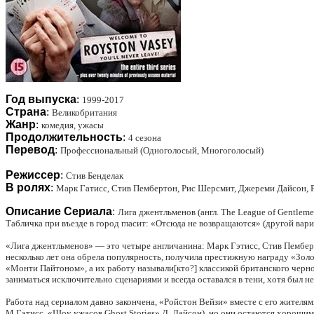
Год выпуска
:
1999-2017
Страна
:
Великобритания
Жанр
:
комедия
, ужасы
Продолжительность
:
4 сезона
Перевод
:
Профессиональный (Одноголосый, Многоголосый)
Режиссер
:
Стив Бенделак
В ролях
:
Марк Гатисс, Стив Пембертон, Рис Шерсмит, Джереми Дайсон, Pa
Описание Сериала
:
Лига джентльменов (англ. The League of Gentlem
Табличка при въезде в город гласит: «Отсюда не возвращаются» (другой вари
«Лига джентльменов» — это четыре англичанина: Марк Гэтисс, Стив Пембер
несколько лет она обрела популярность, получила престижную награду «Золо
«Монти Пайтоном», а их работу называли[кто?] классикой британского чер
заниматься исключительно сценариями и всегда оставался в тени, хотя был не 
Работа над сериалом давно закончена, «Ройстон Вейзи» вместе с его жител
М.Гэтисс, «Шоу ужасов Ghost Stories» Д. Дайсон), но они остаются хороши