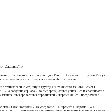
ерт, Джонни Лиз
вование о необычных жителях городка Ройстон Вейзи (англ. Royston Vasey).
а невозможно уехать в силу каких-либо обстоятельств.
ы и организовали комедийную труппу «Лига Джентльменов». Спустя
ВВС на создание сериала. Это был грандиозный успех. Ребят сравнивали с
ок вымышленных гротескных персонажей. Джереми Дайсон предпочитал
х проектах («Психовилль» С.Пембертон & Р. Ширсмит, «Шерлок BBC»
тами. В 2011 они вновь объединились, приняв участие в съёмках 4 сезона