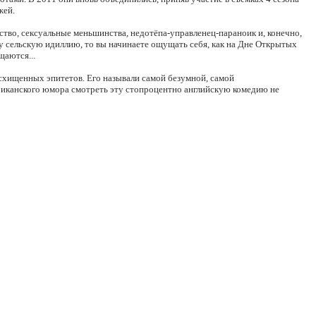
жей.
тво, сексуальные меньшинства, недотёпа-управленец-параноик и, конечно,
ту сельскую идиллию, то вы начинаете ощущать себя, как на Дне Открытых
щаются...
схищенных эпитетов. Его называли самой безумной, самой
риканского юмора смотреть эту стопроцентно английскую комедию не