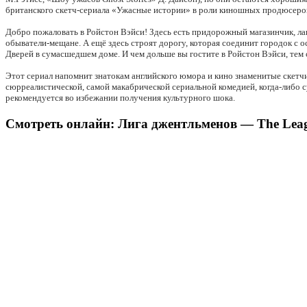
британского скетч-сериала «Ужасные истории» в роли киношных продюсеро
Добро пожаловать в Ройстон Вэйси! Здесь есть придорожный магазинчик, ла
обыватели-мещане. А ещё здесь строят дорогу, которая соединит городок с 
Дверей в сумасшедшем доме. И чем дольше вы гостите в Ройстон Вэйси, тем 
Этот сериал напомнит знатокам английского юмора и кино знаменитые скет
сюрреалистической, самой макабрической сериальной комедией, когда-либо
рекомендуется во избежании получения культурного шока.
Смотреть онлайн: Лига джентльменов — The League