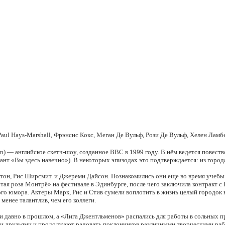
ul Hays-Marshall, Фрэнсис Кокс, Меган Де Вульф, Рози Де Вульф, Хелен Ламб
en) — английское скетч-шоу, созданное BBC в 1999 году. В нём ведется повест
ант «Вы здесь навечно»). В некоторых эпизодах это подтверждается: из город
тон, Рис Ширсмит. и Джереми Дайсон. Познакомились они еще во время учеб
тая роза Монтрё» на фестивале в Эдинбурге, после чего заключила контракт с 
ного юмора. Актеры Марк, Рис и Стив сумели воплотить в жизнь целый город
менее талантлив, чем его коллеги.
ями давно в прошлом, а «Лига Джентльменов» распались для работы в сольны
ми друзьями и продолжают радовать поклонников различными творческими рабо