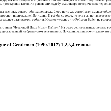
в, проводящих кастинг и решающих судьбу съёмок про исторических персона
вка мясника, доктор-убийца поневоле, бюро по трудоустройству, высшее общес
островной цивилизацией Британии. И всё бы хорошо, но когда вы попадаете в э
страшнее развиваются события. И самое ужасное - из Ройстон Вэйси не возвра
чи группы "Летающий Цирк Монти Пайтон". На долю сериала выпало немало во
 существовавшей на британском телевидении. Поклонникам исключительно аме
 of Gentlemen (1999-2017) 1,2,3,4 сезоны