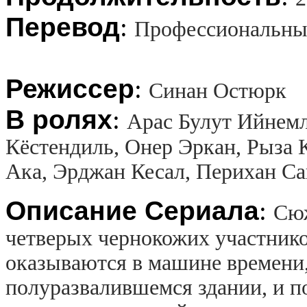
Перевод
:
Профессиональны
Режиссер
:
Синан Остюрк
В ролях
:
Арас Булут Ийнемл
Кёстендиль, Онер Эркан, Рыза 
Ака, Эрджан Кесал, Перихан С
Описание Сериала
:
Сюж
четверых чернокожих участник
оказываются в машине времени,
полуразвалившемся здании, и п