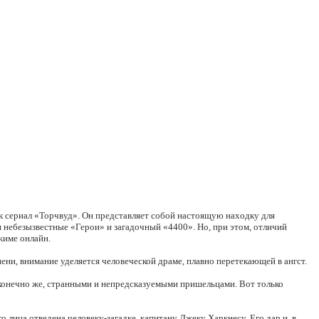
к сериал «Торчвуд». Он представляет собой настоящую находку для
 небезызвестные «Герои» и загадочный «4400». Но, при этом, отличий
жиме онлайн.
ни, внимание уделяется человеческой драме, плавно перетекающей в ангст.
конечно же, странными и непредсказуемыми пришельцами. Вот только
лица отведена человеку-загадке, капитану Джеку Харкнесу. Его дар и, в