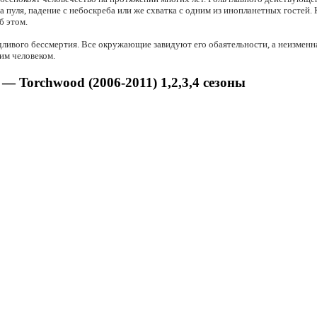
а пуля, падение с небоскреба или же схватка с одним из инопланетных гостей.
б этом.
едливого бессмертия. Все окружающие завидуют его обаятельности, а неизмен
им человеком.
— Torchwood (2006-2011) 1,2,3,4 сезоны