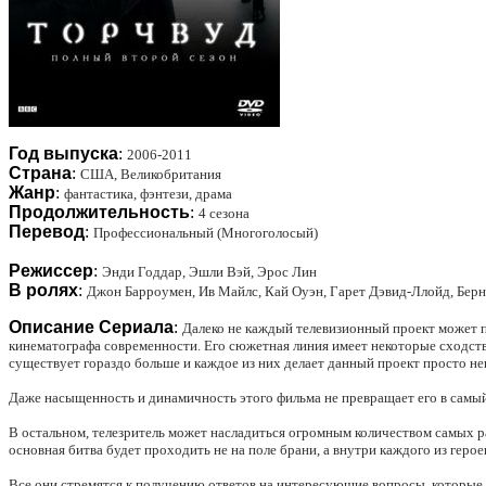
Год выпуска
:
2006-2011
Страна
:
США, Великобритания
Жанр
:
фантастика, фэнтези, драма
Продолжительность
:
4 сезона
Перевод
:
Профессиональный (Многоголосый)
Режиссер
:
Энди Годдар, Эшли Вэй, Эрос Лин
В ролях
:
Джон Барроумен, Ив Майлс, Кай Оуэн, Гарет Дэвид-Ллойд, Берн
Описание Сериала
:
Далеко не каждый телевизионный проект может п
кинематографа современности. Его сюжетная линия имеет некоторые сходств
существует гораздо больше и каждое из них делает данный проект просто н
Даже насыщенность и динамичность этого фильма не превращает его в самый
В остальном, телезритель может насладиться огромным количеством самых 
основная битва будет проходить не на поле брани, а внутри каждого из герое
Все они стремятся к получению ответов на интересующие вопросы, которые б