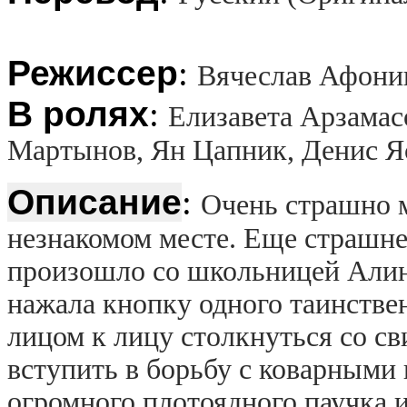
Режиссер
:
Вячеслав Афони
В ролях
:
Елизавета Арзамас
Мартынов, Ян Цапник, Денис Я
Описание
:
Очень страшно м
незнакомом месте. Еще страшнее
произошло со школьницей Алин
нажала кнопку одного таинствен
лицом к лицу столкнуться со с
вступить в борьбу с коварными
огромного плотоядного паучка и