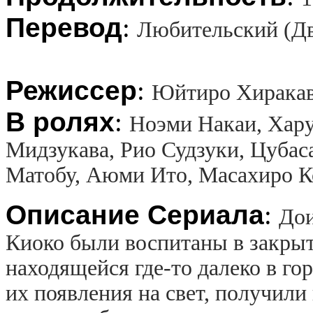
Перевод
:
Любительский (Д
Режиссер
:
Юйтиро Хиракав
В ролях
:
Ноэми Накаи, Хару
Мидзукава, Рио Судзуки, Цубас
Матобу, Аюми Ито, Масахиро 
Описание Сериала
:
Дои
Киоко были воспитаны в закрыт
находящейся где-то далеко в гор
их появления на свет, получили