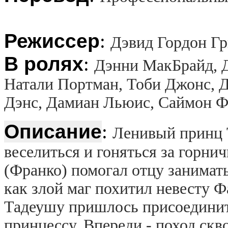
Режиссер
:
Дэвид Гордон Гр
В ролях
:
Дэнни МакБрайд, Д
Натали Портман, Тоби Джонс, Д
Дэнс, Дамиан Льюис, Саймон Фа
Описание
:
Ленивый принц
веселиться и гоняться за горни
(Франко) помогал отцу занимать
как злой маг похитил невесту 
Тадеушу пришлось присоединить
принцессу. Впереди - поход скво