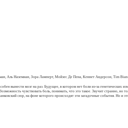
ман, Аль Наземиан, Зора Ламперт, Мойзес Де Пена, Кеннет Андерсон, Tim Bia
собен вынести мозг на раз. Будущее, в котором нет боли из-за генетических и
озможность чувствовать боль, понимать, что это такое. Звучит странно, но то
вский сюр, на фоне которого происходят эти загадочные события. Но и это н