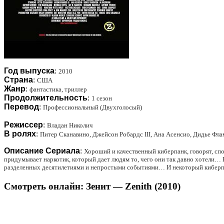
Год выпуска
:
2010
Страна
:
США
Жанр
:
фантастика, триллер
Продолжительность
:
1 сезон
Перевод
:
Профессиональный (Двухголосый)
Режиссер
:
Владан Николич
В ролях
:
Питер Сканавино, Джейсон Робардс III, Ана Асенсио, Дидье Фла
Описание Сериала
:
Хороший и качественный киберпанк, говорят, спо
придумывает наркотик, который дает людям то, чего они так давно хотели… В
разделенных десятилетиями и непростыми событиями… И некоторый киберпанко
Смотреть онлайн: Зенит — Zenith (2010)