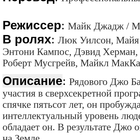
Режиссер
:
Майк Джадж / Mi
В ролях
:
Люк Уилсон, Майя 
Энтони Кампос, Дэвид Херман,
Роберт Мусгрейв, Майкл МакК
Описание
:
Рядового Джо Ба
участия в сверхсекретной прог
спячке пятьсот лет, он пробужд
интеллектуальный уровень люде
обладает он. В результате Джо
на Земле...