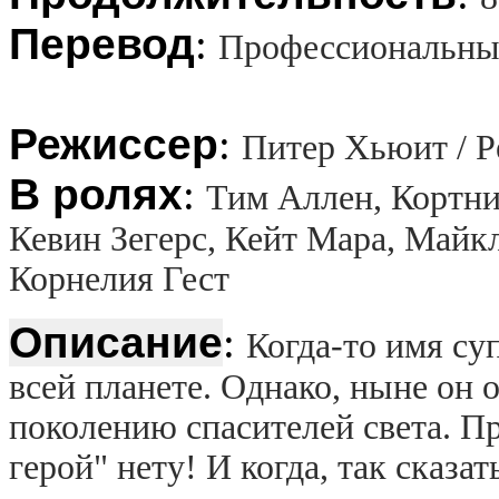
Перевод
:
Профессиональный
Режиссер
:
Питер Хьюит / Pe
В ролях
:
Тим Аллен, Кортни
Кевин Зегерс, Кейт Мара, Майк
Корнелия Гест
Описание
:
Когда-то имя су
всей планете. Однако, ныне он 
поколению спасителей света. П
герой" нету! И когда, так сказат