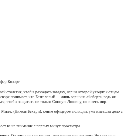
офер Козорт
й столетия, чтобы разгадать загадку, корни которой уходят к отцам
коре понимает, что Безголовый — лишь вершина айсберга, ведь он
ься, чтобы защитить не только Сонную Лощину, но и весь мир.
и Миллс (Николь Бехари), юным офицером полиции, уже имевшая дело с
оюет ваше внимание с первых минут просмотра.
щина. Он никак не мог понять, что вокруг происходит. Но мир явно