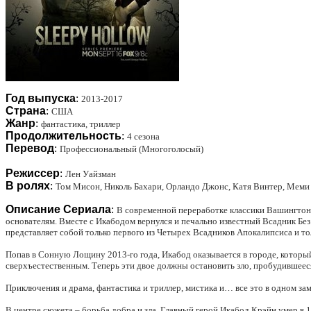
Год выпуска
:
2013-2017
Страна
:
США
Жанр
:
фантастика, триллер
Продолжительность
:
4 сезона
Перевод
:
Профессиональный (Многоголосый)
Режиссер
:
Лен Уайзман
В ролях
:
Том Мисон, Николь Бахари, Орландо Джонс, Катя Винтер, Меми
Описание Сериала
:
В современной переработке классики Вашингтона 
основателям. Вместе с Икабодом вернулся и печально известный Всадник Б
представляет собой только первого из Четырех Всадников Апокалипсиса и то
Попав в Сонную Лощину 2013-го года, Икабод оказывается в городе, которы
сверхъестественным. Теперь эти двое должны остановить зло, пробудившееся
Приключения и драма, фантастика и триллер, мистика и… все это в одном з
В центре сюжета – борьба добра и зла. Главный герой Икабод Крэйн умер в 1