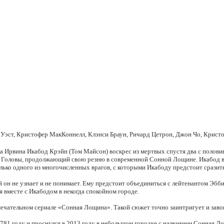
 Уэст, Кристофер МакКоннелл, Клэнси Браун, Ричард Цетрон, Джон Чо, Крист
Ирвина Икабод Крэйн (Том Майсон) воскрес из мертвых спустя два с половино
ез Головы, продолжающий свою резню в современной Сонной Лощине. Икабод вс
лько одного из многочисленных врагов, с которыми Икабоду предстоит сразит
й он не узнает и не понимает. Ему предстоит объединиться с лейтенантом Эбб
 вместе с Икабодом в некогда спокойном городе.
амечательном сериале «Сонная Лощина». Такой сюжет точно заинтригует и зав
781 году и проснулся в 2013 году в небольшом городке с названием Сонная Ло