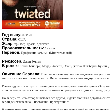
Год выпуска
:
2013
Страна
:
США
Жанр
:
триллер, драма, детектив
Продолжительность
:
1 сезон
Перевод
:
Профессиональный (Многоголосый)
Режиссер
:
Джон Эмиел
В ролях
:
Кайли Банбери, Мэдди Хассон, Эван Джогиа, Кимберли Куинн, 
Описание Сериала
:
Предлагаем вашему вниманию детективную кинол
жестоких сцен несправедливости. Вы познакомитесь с шестнадцатилетним ш
Рекомендуем посмотреть онлайн увлекательно-драматичный сериал «Запутанны
юноша возвращается к нормальной жизни и продолжает ходить в школу, где 
Но теперь от него отворачиваются все друзья, и даже любимая девушка счит
герой действительно – настоящий преступник?!
В центре истории — шестнадцатилетний подросток с проблемным прошлым, к