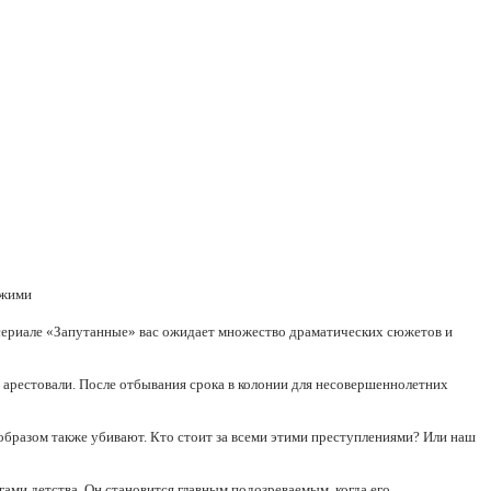
джими
сериале «Запутанные» вас ожидает множество драматических сюжетов и
и арестовали. После отбывания срока в колонии для несовершеннолетних
 образом также убивают. Кто стоит за всеми этими преступлениями? Или наш
ми детства. Он становится главным подозреваемым, когда его