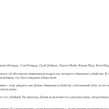
Дениз Ричардс, Сэм Робардс, Грэй Дэймон, Эштон Мойо, Керин Мур, Кэти Нэ
енту об абсолютно невиновном подростке, которого обвинили в убийстве. В 
кольником, что был отвержен обществом.
е», и вы увидите, как Дэнни обвинили в убийстве собственной тёти, за что 
учился ранее.
ает его убийцей. По приходу Дэнни из колонии его одноклассницу загадочным
оторый совсем недавно снова воссоединился с двумя своими лучшими подруга