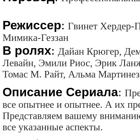
Режиссер
:
Гвинет Хердер-
Мимика-Геззан
В ролях
:
Дайан Крюгер, Де
Левайн, Эмили Риос, Эрик Ланж
Томас М. Райт, Альма Мартинез
Описание Сериала
:
Пре
все опытнее и опытнее. А их пр
Представляем вашему вниманию
все указанные аспекты.